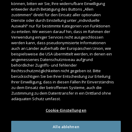
▼
Dieses Arzneimittel unterliegt einer
können, bitten wir Sie, Ihre widerrufbare Einwilligung
zusätzlichen Überwachung. Dies ermöglicht eine
entweder durch Betätigung des Buttons „Allen
zustimmen“ direkt für den Einsatz aller optionalen
schnelle Identifizierung neuer Erkenntnisse über
Dienste oder durch Einstellung unter „individuelle
die Sicherheit. Angehörige von
Auswahl“ nur für bestimmte Kategorien von Funktionen
Gesundheitsberufen sind aufgefordert, jeden
zu erteilen. Wir weisen darauf hin, dass im Rahmen der
Verdachtsfall einer Nebenwirkung zu melden.
Verwendung einiger Services nicht ausgeschlossen
werden kann, dass pseudonymisierte Informationen
auch an Länder außerhalb der Europäischen Union, wie
Nutzungsbedingungen
beispielsweise die USA übermittelt werden, in denen ein
angemessenes Datenschutzniveau aufgrund
behördlicher Zugriffs- und fehlender
Impressum
Rechtsschutzmöglichkeiten nicht gegeben ist. Bitte
berücksichtigen Sie bei Ihrer Entscheidung zur Erteilung
Ihrer Einwilligung, dass in diesen Fällen Ihr Einverständnis
Datenschutzerklärung
zu dem Einsatz der betroffenen Systeme, auch die
Zustimmung zu dem Datentransfer in ein Drittland ohne
adäquaten Schutz umfasst.
Cookie-Einstellungen
© 2025 CHIESI Farmaceutici S.p.A.
Alle ablehnen
®