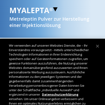
MYALEPTA
®
Metreleptin Pulver zur Herstellung
einer Injektionslösung
Wir verwenden auf unseren Websites Dienste, die – Ihr
IMPRESSUM
Einverständnis vorausgesetzt - mittels unterschiedlicher
Technologien Informationen in Ihrer Endeinrichtung
Chiesi
speichern oder auf Geräteinformationen zugreifen, um
Farmaceutici
gewisse Funktionen auszuführen, die Nutzung unserer
S.p.A.
Websites domainübergreifend auszuwerten und Ihnen
Via Palermo
personalisierte Werbung auszusteuern. Ausführliche
26/A
Informationen zu den jeweiligen Systemen und der
gegebenenfalls damit zusammenhängenden
43122 Parma
Verarbeitung personenbezogener Daten können Sie
Italien
unter der Schaltfläche „individuelle Auswahl“ und
ergänzend in unserer
Datenschutzerklärung
einsehen. Um unser Onlineangebot verbessern und
Ihnen ein optimales Nutzungserlebnis ermöglichen zu